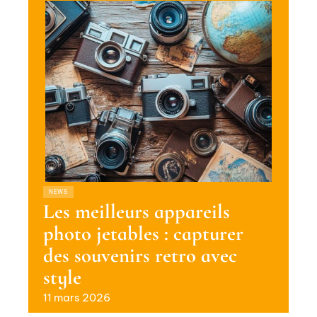
NEWS
Les meilleurs appareils
photo jetables : capturer
des souvenirs retro avec
style
11 mars 2026