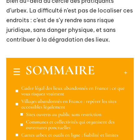
bien au-delà du cercle des pratiquants
d’urbex. La difficulté n’est pas de localiser ces
endroits : c’est de s’y rendre sans risque
juridique, sans danger physique, et sans
contribuer à la dégradation des lieux.
SOMMAIRE
Cadre légal des lieux abandonnés en France : ce que
vous risquez vraiment
Villages abandonnés en France : repérer les sites
accessibles légalement
Sites ouverts au public sans restriction
Communes et collectivités qui organisent des
ouvertures ponctuelles
Cartes urbex et outils en ligne : fiabilité et limites