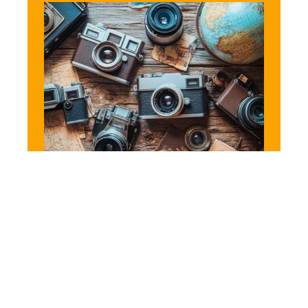
NEWS
Les meilleurs appareils
photo jetables : capturer
des souvenirs retro avec
style
11 mars 2026