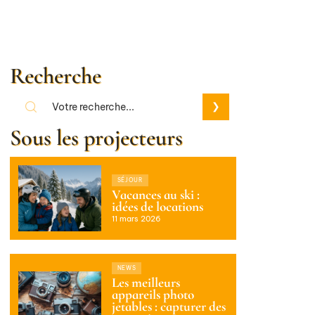
Recherche
Sous les projecteurs
SÉJOUR
Vacances au ski :
idées de locations
11 mars 2026
NEWS
Les meilleurs
appareils photo
jetables : capturer des