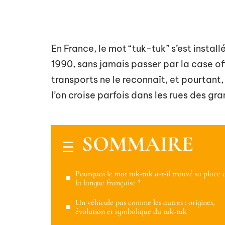
En France, le mot “tuk-tuk” s’est instal
1990, sans jamais passer par la case off
transports ne le reconnaît, et pourtant, 
l’on croise parfois dans les rues des gr
SOMMAIRE
Pourquoi le mot tuk-tuk a-t-il trouvé sa place 
la langue française ?
Un véhicule pas comme les autres : origines,
évolution et symbolique du tuk-tuk