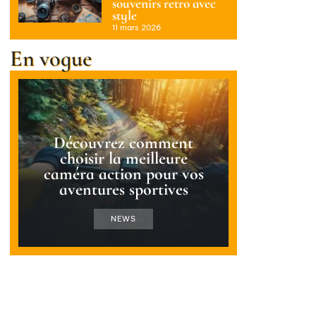
souvenirs retro avec
style
11 mars 2026
En vogue
Découvrez comment
choisir la meilleure
caméra action pour vos
aventures sportives
NEWS