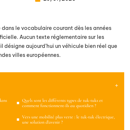
lé dans le vocabulaire courant dès les années
icielle. Aucun texte réglementaire sur les
il désigne aujourd’hui un véhicule bien réel que
andes villes européennes.
dans
Quels sont les différents types de tuk-tuks et
comment fonctionnent-ils au quotidien ?
Vers une mobilité plus verte : le tuk-tuk électrique,
une solution d’avenir ?