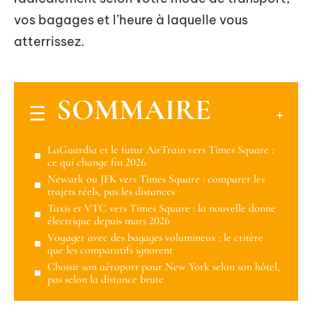
vos bagages et l’heure à laquelle vous
atterrissez.
SOMMAIRE
LaGuardia et le futur AirTrain vers Times Square :
ce qui change fin 2026
Newark ou JFK vers Times Square : comparer les
trajets réels, pas les distances
Taxis et VTC vers Times Square : la nouvelle donne
électrique depuis mars 2026
Voyager avec des bagages volumineux : le critère
que les comparatifs ignorent
Choisir son aéroport pour New York selon son hôtel,
pas selon la distance brute