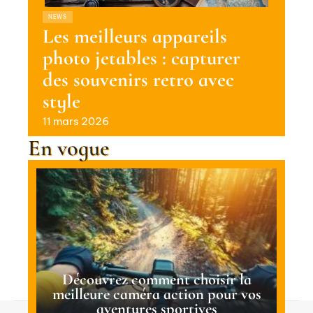
NEWS
Les meilleurs appareils
photo jetables : capturer
des souvenirs retro avec
style
11 mars 2026
En vogue
Découvrez comment choisir la
meilleure caméra action pour vos
aventures sportives