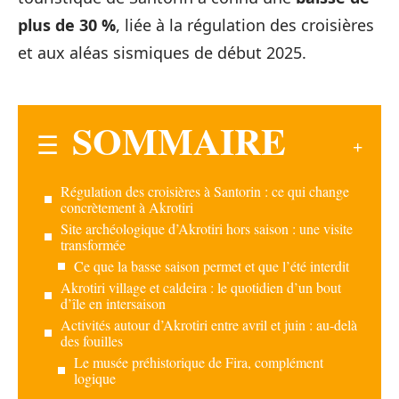
plus de 30 %
, liée à la régulation des croisières
et aux aléas sismiques de début 2025.
SOMMAIRE
Régulation des croisières à Santorin : ce qui change
concrètement à Akrotiri
Site archéologique d’Akrotiri hors saison : une visite
transformée
Ce que la basse saison permet et que l’été interdit
Akrotiri village et caldeira : le quotidien d’un bout
d’île en intersaison
Activités autour d’Akrotiri entre avril et juin : au-delà
des fouilles
Le musée préhistorique de Fira, complément
logique