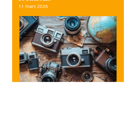
11 mars 2026
NEWS
Les meilleurs appareils
photo jetables : capturer
des souvenirs retro avec
style